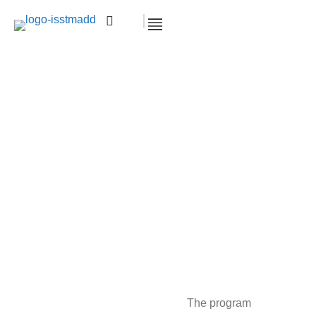
SECRETARIAT BUREAUTIQUE
BILINGUE
Accueil >
Centre de Formation
Professionnelle ISSTMADD
SECRETARIAT
BUREAUTIQUE BILINGUE
The program