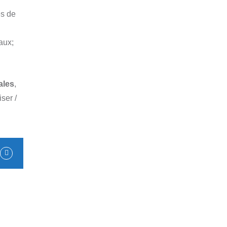
es de
aux;
ales
,
ser /