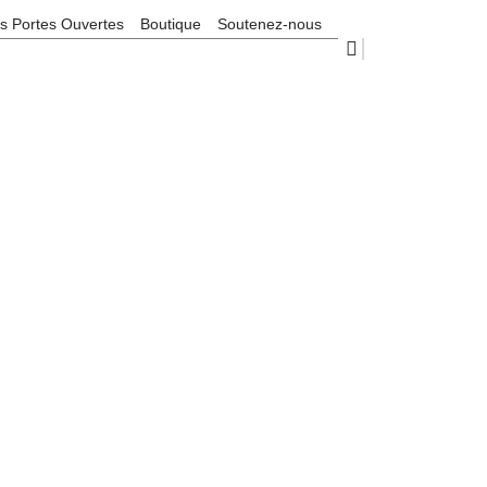
s Portes Ouvertes
Boutique
Soutenez-nous
ernementales -BTS
mentales -BTS Commerce