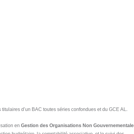
es titulaires d’un BAC toutes séries confondues et du GCE AL.
isation en
Gestion des Organisations Non Gouvernementale
estion budgétaire, la comptabilité associative, et le suivi des