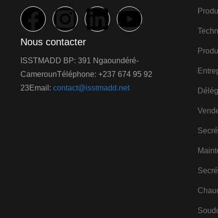
Produ
Techn
Nous contacter
Produ
ISSTMADD BP: 391 Ngaoundéré-
Entre
CamerounTéléphone: +237 674 95 92
23Email:
contact@isstmadd.net
Délég
Vende
Secré
Maint
Secré
Chaud
Soud