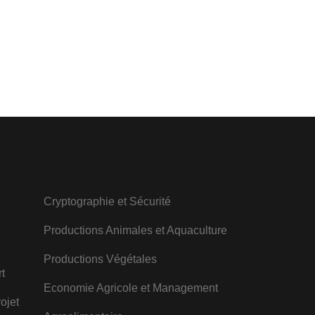
Cryptographie et Sécurité
Productions Animales et Aquaculture
Productions Végétales
t
Economie Agricole et Management
ojet