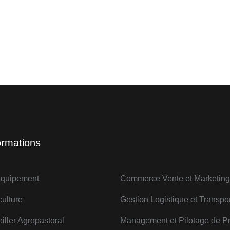
rmations
quipement
Commerce Vente et Marketing
ulture
Gestion Logistique et Transpor
iller Agropastoral
Management et Pilotage de Pr