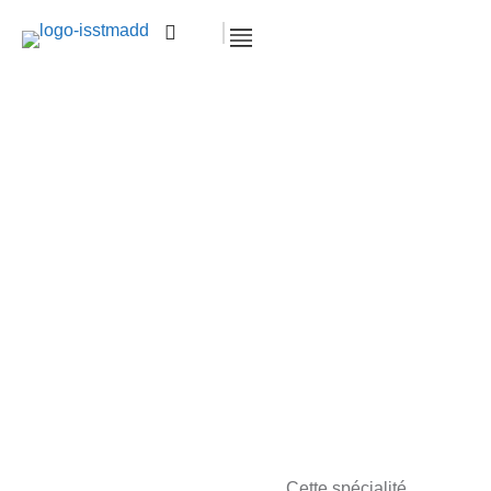
Banque Assurance
Accueil >
Licence Gestion et Commerce
Banque Assurance
Cette spécialité