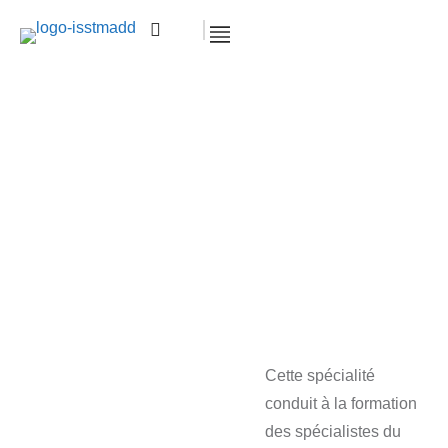
Bâtiment – BTS
Accueil >
Brevet de Techniciens Supérieur
(BTS)
Bâtiment – BTS
Cette spécialité
conduit à la formation
des spécialistes du