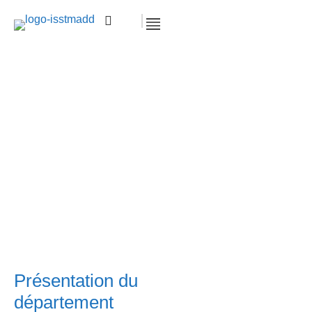
Agriculture, élevage et produits dérivés
– Polytechnique
Accueil >
Agriculture, élevage et produits
dérivés – Polytechnique
Présentation du
département